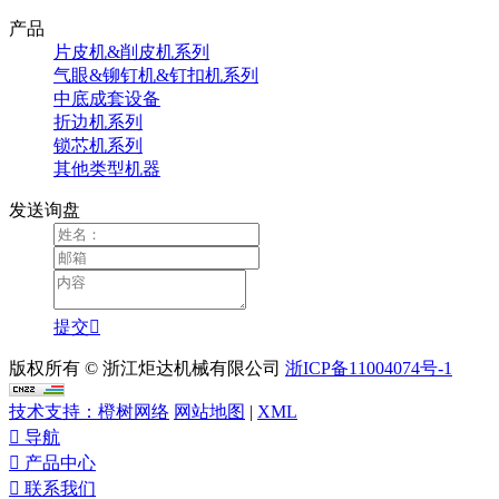
产品
片皮机&削皮机系列
气眼&铆钉机&钉扣机系列
中底成套设备
折边机系列
锁芯机系列
其他类型机器
发送询盘
提交

版权所有 © 浙江炬达机械有限公司
浙ICP备11004074号-1
技术支持：橙树网络
网站地图
|
XML

导航

产品中心

联系我们